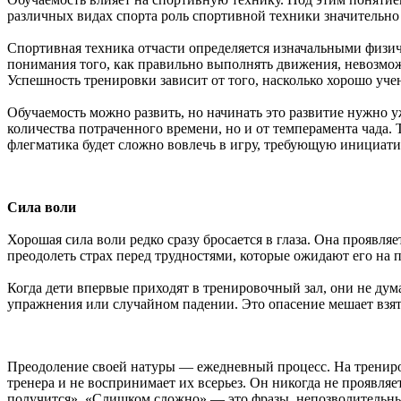
различных видах спорта роль спортивной техники значительно 
Спортивная техника отчасти определяется изначальными физи
понимания того, как правильно выполнять движения, невозмо
Успешность тренировки зависит от того, насколько хорошо уче
Обучаемость можно развить, но начинать это развитие нужно уж
количества потраченного времени, но и от темперамента чада.
флегматика будет сложно вовлечь в игру, требующую инициати
Сила воли
Хорошая сила воли редко сразу бросается в глаза. Она проявля
преодолеть страх перед трудностями, которые ожидают его на 
Когда дети впервые приходят в тренировочный зал, они не дум
упражнения или случайном падении. Это опасение мешает взят
Преодоление своей натуры — ежедневный процесс. На трениров
тренера и не воспринимает их всерьез. Он никогда не проявляе
получится», «Слишком сложно» — это фразы, непозволительны