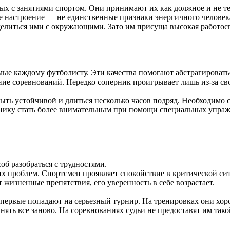
нных с занятиями спортом. Они принимают их как должное и не 
 настроение — не единственные признаки энергичного человека
делиться ими с окружающими. Зато им присуща высокая работос
ые каждому футболисту. Эти качества помогают абстрагироватьс
ие соревнований. Нередко соперник проигрывает лишь из-за сво
ть устойчивой и длиться несколько часов подряд. Необходимо с
енику стать более внимательным при помощи специальных упра
б разобраться с трудностями.
 проблем. Спортсмен проявляет спокойствие в критической ситу
 жизненные препятствия, его уверенность в себе возрастает.
ервые попадают на серьезный турнир. На тренировках они хоро
нять все заново. На соревнованиях судьи не предоставят им так