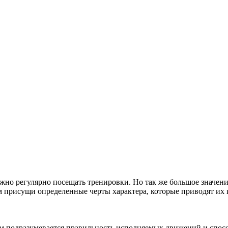
жно регулярно посещать тренировки. Но так же большое значен
м присущи определенные черты характера, которые приводят их к
ем подразумевается правильность исполняемых движений и спо