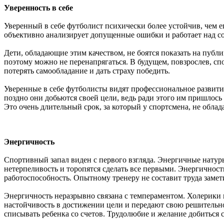
Уверенность в себе
Уверенный в себе футболист психически более устойчив, чем е
объективно анализирует допущенные ошибки и работает над со
Дети, обладающие этим качеством, не боятся показать на публ
поэтому можно не перенапрягаться. В будущем, повзрослев, сп
потерять самообладание и дать страху победить.
Уверенные в себе футболисты видят профессиональное развитие
поздно они добьются своей цели, ведь ради этого им пришлось 
Это очень длительный срок, за который у спортсмена, не обла
Энергичность
Спортивный запал виден с первого взгляда. Энергичные натур
нетерпеливость и торопятся сделать все первыми. Энергичност
работоспособность. Опытному тренеру не составит труда замет
Энергичность неразрывно связана с темпераментом. Холерики
настойчивость в достижении цели и передают свою решительн
списывать ребенка со счетов. Трудолюбие и желание добиться 