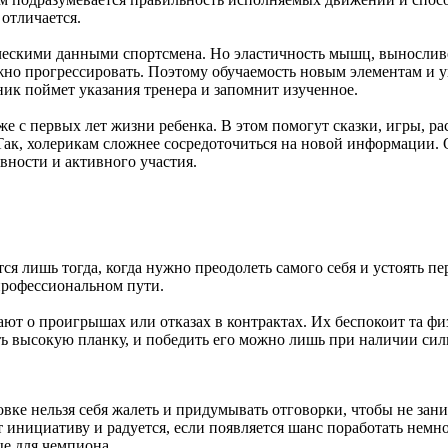
отличается.
ческими данными спортсмена. Но эластичность мышц, выносливо
жно прогрессировать. Поэтому обучаемость новым элементам и 
ник поймет указания тренера и запомнит изученное.
е с первых лет жизни ребенка. В этом помогут сказки, игры, ра
 Так, холерикам сложнее сосредоточиться на новой информации. 
вности и активного участия.
ется лишь тогда, когда нужно преодолеть самого себя и устоять 
профессиональном пути.
ают о проигрышах или отказах в контрактах. Их беспокоит та ф
ь высокую планку, и победить его можно лишь при наличии сил
ке нельзя себя жалеть и придумывать отговорки, чтобы не зани
т инициативу и радуется, если появляется шанс поработать немн
е для чемпиона.