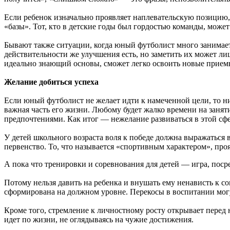
Если ребенок изначально проявляет наплевательскую позицию, 
«базы». Тот, кто в детские годы был гордостью команды, может 
Бывают также ситуации, когда юный футболист много занимается
действительности же улучшения есть, но заметить их может лиш
идеально знающий основы, сможет легко освоить новые прием
Желание добиться успеха
Если юный футболист не желает идти к намеченной цели, то ни 
важная часть его жизни. Любому будет жалко времени на занят
предпочтениями. Как итог — нежелание развиваться в этой сфе
У детей школьного возраста воля к победе должна выражаться
первенство. То, что называется «спортивным характером», проя
А пока что тренировки и соревнования для детей — игра, пос
Потому нельзя давить на ребенка и внушать ему ненависть к с
сформирована на должном уровне. Перекосы в воспитании могу
Кроме того, стремление к личностному росту открывает перед
идет по жизни, не оглядываясь на чужие достижения.