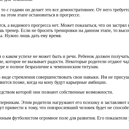
то с годами он делает это все демонстративнее. От него требу
на этом этапе остановиться в прогрессе.
, а видимого прогресса нет. Может показаться, что он застрял н
ь тренер. Если не бросить тренировки на данном этапе, то высо
ы. Нужно лишь дать ему время.
о каком успехе не может быть и речи. Ребенок должен получать 
ие, которое не вызывает радости. Некоторые родители отдают ча
ре и полное безразличие к чемпионским титулам.
 в виде стремления совершенствовать свои навыки. Им не прису
вится позже, когда на кону будут карьерные амбиции.
редством которой они познают собственные возможности.
оперникам. Этим родители нагружают его психику и заставляют и
т привести к тому, что повзрослевший человек будет не спосо
 юным футболистом огромное поле для развития. Его показатели