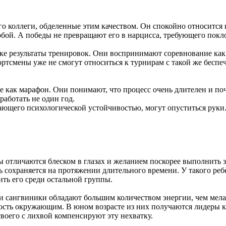
го коллеги, обделенные этим качеством. Он спокойно относится
бой. А победы не превращают его в нарцисса, требующего покл
ике результаты тренировок. Они воспринимают соревнование как 
ортсмены уже не смогут относиться к турнирам с такой же беспе
 как марафон. Они понимают, что процесс очень длителен и поч
работать не один год.
дающего психологической устойчивостью, могут опуститься руки.
ы отличаются блеском в глазах и желанием поскорее выполнить 
ь сохраняется на протяжении длительного времени. У такого реб
ить его среди остальной группы.
 и сангвиники обладают большим количеством энергии, чем ме
ость окружающим. В юном возрасте из них получаются лидеры кл
своего с лихвой компенсируют эту нехватку.