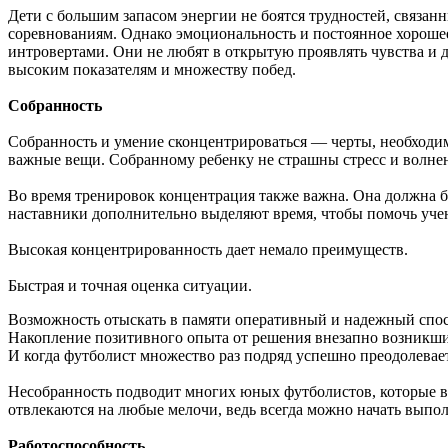
Дети с большим запасом энергии не боятся трудностей, связа
соревнованиям. Однако эмоциональность и постоянное хорошее
интровертами. Они не любят в открытую проявлять чувства и 
высоким показателям и множеству побед.
Собранность
Собранность и умение сконцентрироваться — черты, необходим
важные вещи. Собранному ребенку не страшны стресс и волнен
Во время тренировок концентрация также важна. Она должна бы
наставники дополнительно выделяют время, чтобы помочь уч
Высокая концентрированность дает немало преимуществ.
Быстрая и точная оценка ситуации.
Возможность отыскать в памяти оперативный и надежный спосо
Накопление позитивного опыта от решения внезапно возникших
И когда футболист множество раз подряд успешно преодолевает
Несобранность подводит многих юных футболистов, которые вп
отвлекаются на любые мелочи, ведь всегда можно начать выпол
Работоспособность