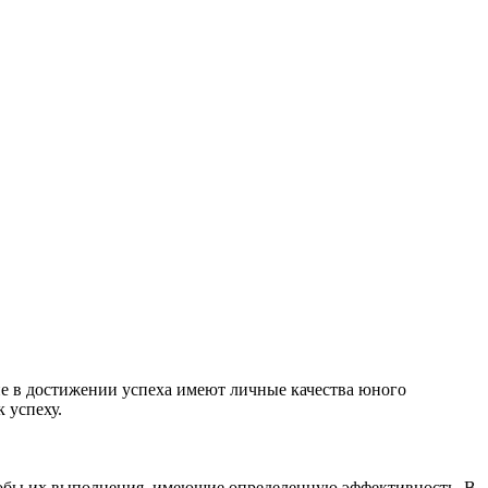
ие в достижении успеха имеют личные качества юного
 успеху.
собы их выполнения, имеющие определенную эффективность. В