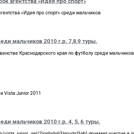
убок агентства «Идея про спорт»
агентства «Идея про спорт» среди мальчиков
ди мальчиков 2010 г.р. 7,8,9 туры.
рвенстве Краснодарского края по футболу среди мальчиков 
и Vista Junior 2011
ди мальчиков 2010 г.р. 4, 5, 6 туры.
om/vista_junior_gel/?igshid=h3lgcudsl3eb) примает участие 